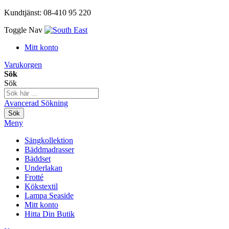
Kundtjänst: 08-410 95 220
Toggle Nav
Mitt konto
Varukorgen
Sök
Sök
Avancerad Sökning
Sök
Meny
Sängkollektion
Bäddmadrasser
Bäddset
Underlakan
Frotté
Kökstextil
Lampa Seaside
Mitt konto
Hitta Din Butik