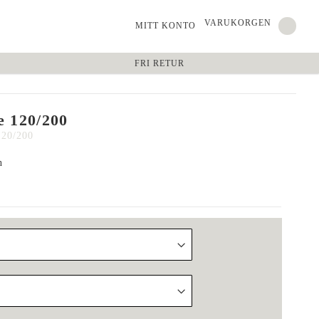
VARUKORGEN
MITT KONTO
FRI RETUR
e 120/200
120/200
n