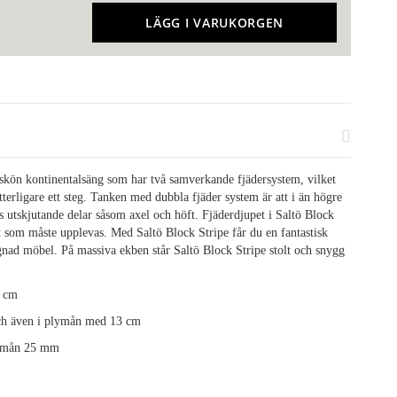
LÄGG I VARUKORGEN
t skön kontinentalsäng som har två samverkande fjädersystem, vilket
tterligare ett steg. Tanken med dubbla fjäder system är att i än högre
 utskjutande delar såsom axel och höft. Fjäderdjupet i Saltö Block
et som måste upplevas. Med Saltö Block Stripe får du en fantastisk
gnad möbel. På massiva ekben står Saltö Block Stripe stolt och snygg
9 cm
ch även i plymån med 13 cm
plymån 25 mm