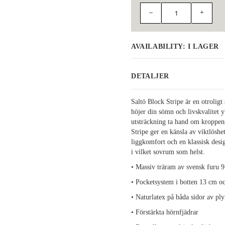
–
+
AVAILABILITY:
I LAGER
DETALJER
Saltö Block Stripe är en otrolig
höjer din sömn och livskvalitet y
utsträckning ta hand om kroppens
Stripe ger en känsla av viktlösh
liggkomfort och en klassisk desi
i vilket sovrum som helst.
•
Massiv träram av svensk furu 
•
Pocketsystem i botten 13 cm o
•
Naturlatex på båda sidor av 
•
Förstärkta hörnfjädrar