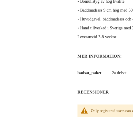
•
Bomullstyg av hög kvalité
•
Bäddmadrass 9 cm hög med 50
•
Huvudgavel, bäddmadrass och e
•
Hand tillverkad i Sverige med 2
Leveranstid 3-8 veckor
MER INFORMATION:
Mer
badsat_paket
2a delset
information:
RECENSIONER
Only registered users can 