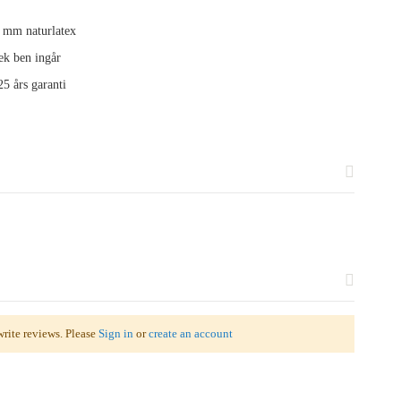
 mm naturlatex
k ben ingår
5 års garanti
write reviews. Please
Sign in
or
create an account