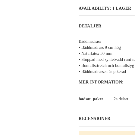
AVAILABILITY:
I LAGER
DETALJER
Bäddmadrass
•
Bäddmadrass 9 cm hög
•
N
aturlatex 50 mm
•
Stoppad med syntetvadd runt n
•
Bomullsstretch och bomullstyg
•
Bäddmadrassen är pikerad
MER INFORMATION:
Mer
badsat_paket
2a delset
information:
RECENSIONER